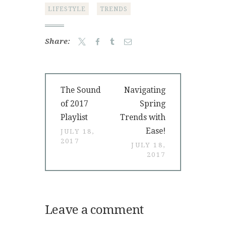
LIFESTYLE
TRENDS
Share:
Post
Previous
Next
The Sound
Navigating
navigation
post:
post:
of 2017
Spring
Playlist
Trends with
Ease!
JULY 18,
2017
JULY 18,
2017
Leave a comment