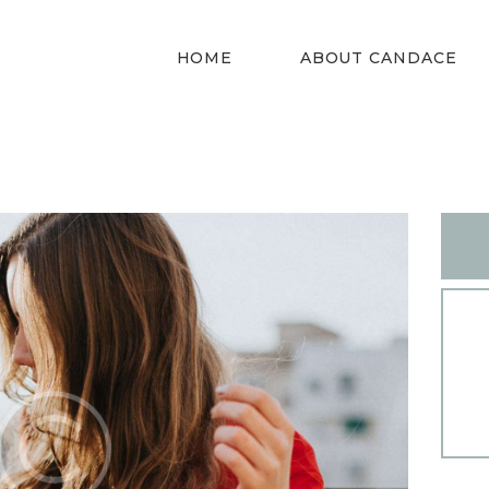
HOME
HOME
ABOUT CANDACE
ABOUT
CANDACE
STYLE SERVICES
DRESS YOUR
SHAPE
CONTACT