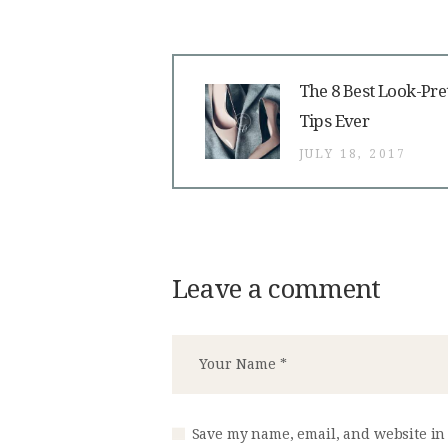
Post
Previous
The 8 Best Look-Pre
post:
Tips Ever
navigation
JULY 18, 2017
Leave a comment
Save my name, email, and website in 