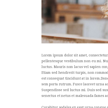
Lorem ipsum dolor sit amet, consectetu
pellentesque vestibulum non eu mi. Null
luctus. Mauris non lacus vel sapien con
Etiam sed hendrerit turpis, non commodo
est consequat tincidunt at in lorem.Don
sem porta rutrum. Fusce laoreet urna a
Suspendisse sed luctus mi. Duis sed sus
senectus et netus et malesuada fames ac
Curabitur sodales ex eget urna congue a