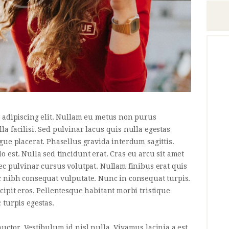
r adipiscing elit. Nullam eu metus non purus
a facilisi. Sed pulvinar lacus quis nulla egestas
gue placerat. Phasellus gravida interdum sagittis.
 est. Nulla sed tincidunt erat. Cras eu arcu sit amet
ec pulvinar cursus volutpat. Nullam finibus erat quis
c nibh consequat vulputate. Nunc in consequat turpis.
cipit eros. Pellentesque habitant morbi tristique
 turpis egestas.
uctor. Vestibulum id nisl nulla. Vivamus lacinia a est