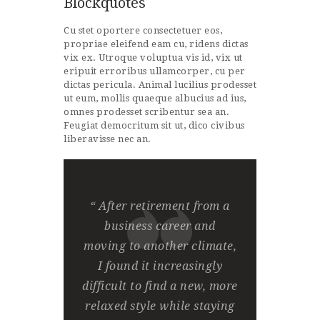
Blockquotes
Cu stet oportere consectetuer eos,
propriae eleifend eam cu, ridens dictas
vix ex. Utroque voluptua vis id, vix ut
eripuit erroribus ullamcorper, cu per
dictas pericula. Animal lucilius prodesset
ut eum, mollis quaeque albucius ad ius,
omnes prodesset scribentur sea an.
Feugiat democritum sit ut, dico civibus
liberavisse nec an.
“ After retirement from a
business career and
moving to another climate,
I found it increasingly
difficult to find a new, more
relaxed style while staying