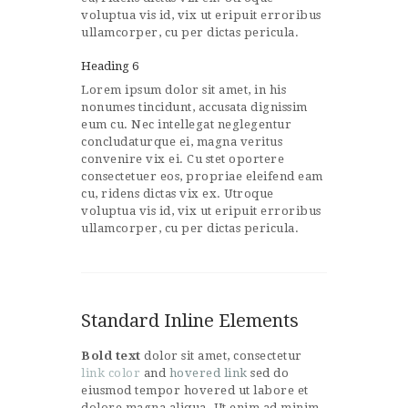
voluptua vis id, vix ut eripuit erroribus
ullamcorper, cu per dictas pericula.
Heading 6
Lorem ipsum dolor sit amet, in his
nonumes tincidunt, accusata dignissim
eum cu. Nec intellegat neglegentur
concludaturque ei, magna veritus
convenire vix ei. Cu stet oportere
consectetuer eos, propriae eleifend eam
cu, ridens dictas vix ex. Utroque
voluptua vis id, vix ut eripuit erroribus
ullamcorper, cu per dictas pericula.
Standard Inline Elements
Bold text
dolor sit amet, consectetur
link color
and
hovered link
sed do
eiusmod tempor hovered ut labore et
dolore magna aliqua. Ut enim ad minim