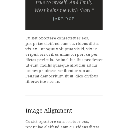
true to myself. And Emily
West helps me with that! ”
JANE DOE
Cu stet oportere consectetuer eos,
propriae eleifend eam cu, ridens dictas
vix ex. Utroque voluptua vis id, vix ut
eripuit erroribus ullamcorper, cu per
dictas pericula. Animal lucilius prodesset
ut eum, mollis quaeque albucius ad ius,
omnes prodesset scribentur sea an.
Feugiat democritum sit ut, dico civibus
liberavisse nec an.
Image Alignment
Cu stet oportere consectetuer eos,
propriae eleifend eam cu, ridens dictas