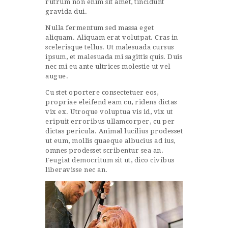
rutrum non enim sit amet, tincidunt
gravida dui.
Nulla fermentum sed massa eget
aliquam. Aliquam erat volutpat. Cras in
scelerisque tellus. Ut malesuada cursus
ipsum, et malesuada mi sagittis quis. Duis
nec mi eu ante ultrices molestie ut vel
augue.
Cu stet oportere consectetuer eos,
propriae eleifend eam cu, ridens dictas
vix ex. Utroque voluptua vis id, vix ut
eripuit erroribus ullamcorper, cu per
dictas pericula. Animal lucilius prodesset
ut eum, mollis quaeque albucius ad ius,
omnes prodesset scribentur sea an.
Feugiat democritum sit ut, dico civibus
liberavisse nec an.