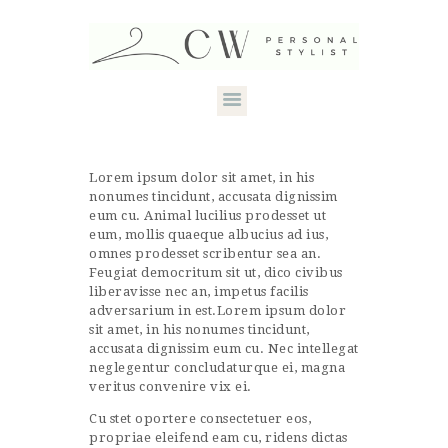
HOME
Lorem ipsum dolor sit amet, in his
nonumes tincidunt, accusata dignissim
ABOUT CANDACE
eum cu. Animal lucilius prodesset ut
eum, mollis quaeque albucius ad ius,
STYLE SERVICES
omnes prodesset scribentur sea an.
Feugiat democritum sit ut, dico civibus
DRESS YOUR
liberavisse nec an, impetus facilis
adversarium in est.Lorem ipsum dolor
SHAPE
sit amet, in his nonumes tincidunt,
accusata dignissim eum cu. Nec intellegat
CONTACT
neglegentur concludaturque ei, magna
veritus convenire vix ei.
Cu stet oportere consectetuer eos,
propriae eleifend eam cu, ridens dictas