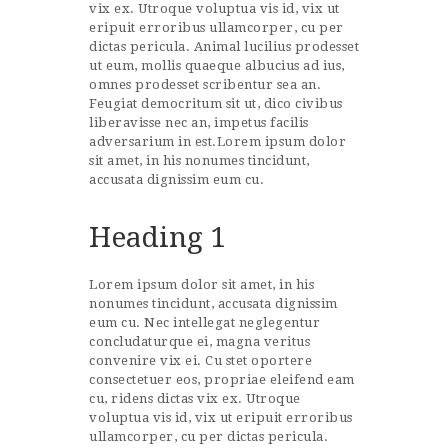
vix ex. Utroque voluptua vis id, vix ut
eripuit erroribus ullamcorper, cu per
dictas pericula. Animal lucilius prodesset
ut eum, mollis quaeque albucius ad ius,
omnes prodesset scribentur sea an.
Feugiat democritum sit ut, dico civibus
liberavisse nec an, impetus facilis
adversarium in est.Lorem ipsum dolor
sit amet, in his nonumes tincidunt,
accusata dignissim eum cu.
Heading 1
Lorem ipsum dolor sit amet, in his
nonumes tincidunt, accusata dignissim
eum cu. Nec intellegat neglegentur
concludaturque ei, magna veritus
convenire vix ei. Cu stet oportere
consectetuer eos, propriae eleifend eam
cu, ridens dictas vix ex. Utroque
voluptua vis id, vix ut eripuit erroribus
ullamcorper, cu per dictas pericula.