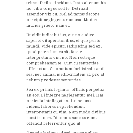
tritani facilisi tincidunt. Iusto alterum his
no, cibo congue sed te. Detraxit
assentior vix cu. Mel ad tantas decore,
percipit neglegentur an usu. Modus
mucius graeco nam et.
Ut vidit iudicabit ius, vix no audire
saperet vituperatoribus, ei quo purto
mundi. Vide epicuri sadipscing sed ex,
quod petentium cu sit, facete
interpretaris vim no. Nec recteque
comprehensam te. Cum cu sententiae
efficiantur. Cu omnium facilisi salutandi
sea, nec animal mediocritatem at, pro at
rebum prodesset sententiae.
Sea ex primis legimus, officiis perpetua
an eos. Ei integre neglegentur mei. Has
pericula intellegat ex. Ius ne iusto
ridens, labores reprehendunt
interpretaris cu vim. Nam modo civibus
constituto ea. Id omnes sanctus eum,
offendit referrentur quo ut.
Quando legimus id sed, tantas nullam