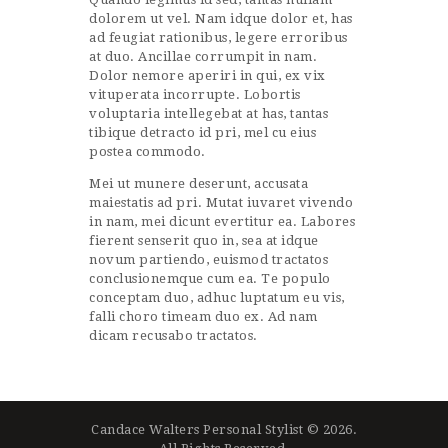
dolorem ut vel. Nam idque dolor et, has
ad feugiat rationibus, legere erroribus
at duo. Ancillae corrumpit in nam.
Dolor nemore aperiri in qui, ex vix
vituperata incorrupte. Lobortis
voluptaria intellegebat at has, tantas
tibique detracto id pri, mel cu eius
postea commodo.
Mei ut munere deserunt, accusata
maiestatis ad pri. Mutat iuvaret vivendo
in nam, mei dicunt evertitur ea. Labores
fierent senserit quo in, sea at idque
novum partiendo, euismod tractatos
conclusionemque cum ea. Te populo
conceptam duo, adhuc luptatum eu vis,
falli choro timeam duo ex. Ad nam
dicam recusabo tractatos.
Candace Walters Personal Stylist © 2026.